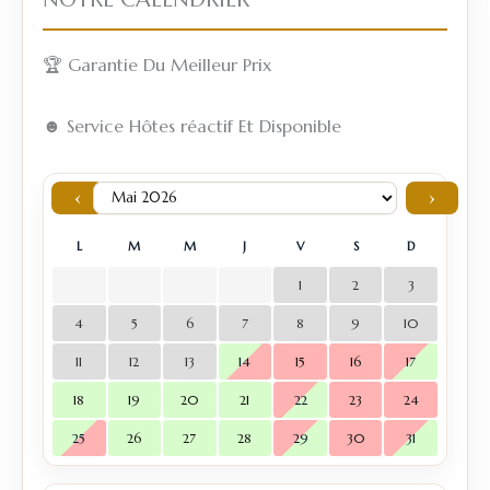
🏆 Garantie Du Meilleur Prix
☻ Service Hôtes réactif Et Disponible
‹
›
L
M
M
J
V
S
D
1
2
3
4
5
6
7
8
9
10
11
12
13
14
15
16
17
18
19
20
21
22
23
24
25
26
27
28
29
30
31