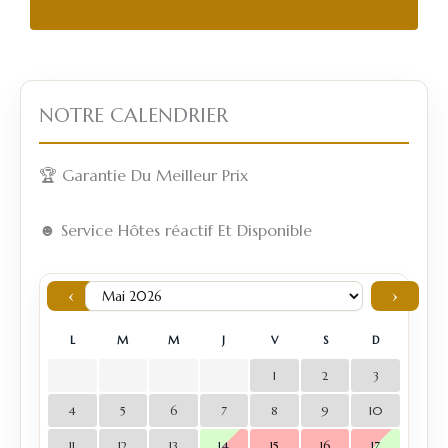
NOTRE CALENDRIER
🏆 Garantie Du Meilleur Prix
☻ Service Hôtes réactif Et Disponible
‹
›
L
M
M
J
V
S
D
1
2
3
4
5
6
7
8
9
10
11
12
13
14
15
16
17