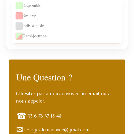
Disponible
Réservé
Indisponible
Demi-journée
Une Question ?
N'hésitez pas à nous envoyer un email ou à
nous appeler.
☎
+33 6 76 37 18 48
✉
leslogesdemarianne@gmail.com