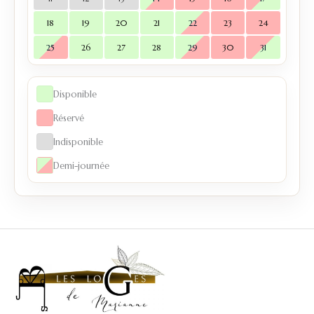
18
19
20
21
22
23
24
25
26
27
28
29
30
31
Disponible
Réservé
Indisponible
Demi-journée