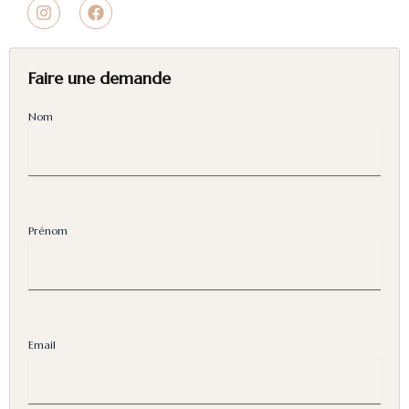
I
F
n
a
s
c
t
e
a
b
Faire une demande
g
o
r
o
a
k
Nom
m
Prénom
Email