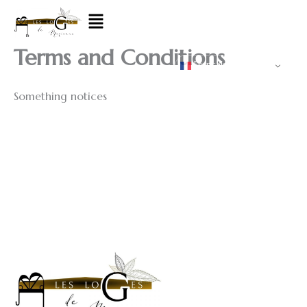
Aller
Menu
au
contenu
Terms and Conditions
Français
Something notices