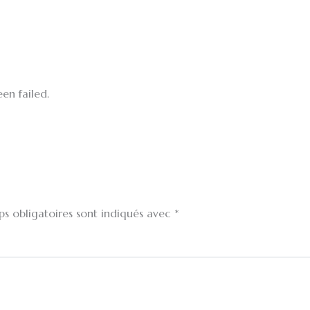
ienvenue
Gîtes
Histoire
Evenements
Contact
en failed.
s obligatoires sont indiqués avec
*